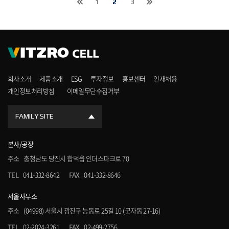
1
2
3
회사소개
제품소개
ESG
투자정보
홍보센터
인재채용
개인정보처리방침
이메일무단수집거부
FAMILY SITE
본사/공장
주소
충청남도 당진시 합덕읍 인더스파크로 70
TEL
041-332-8642
FAX
041-332-8646
서울사무소
주소
(04998) 서울시 광진구 능동로 25길 10 (군자동 27-16)
TEL
02-2024-3261
FAX
02-499-2756