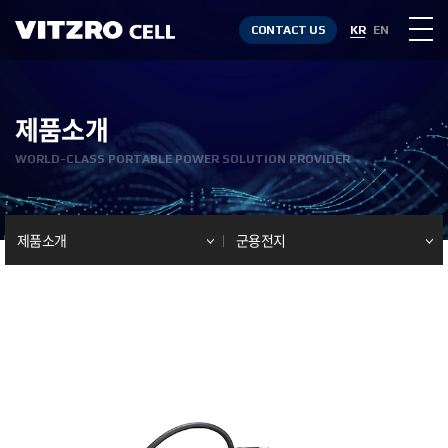
CONTACT US
KR
EN
제품소개
WORLD-CLASS PORTABLE POWER SOLUTION PROVIDER
제품소개
군용전지