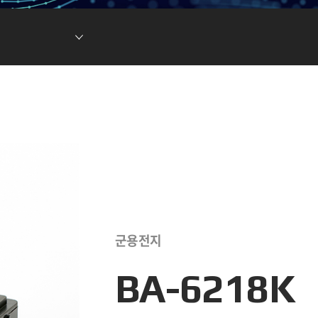
현황
차전지 소재
ESG DATA
튬이온캐패시터
(LIC)
군용전지
BA-6218K