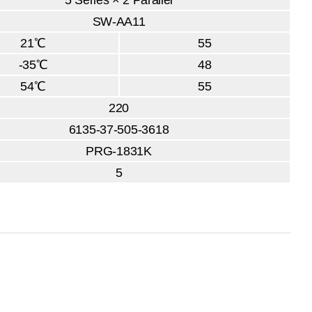
5 Series × 2 Parallel
SW-AA11
21℃
55
-35℃
48
54℃
55
220
6135-37-505-3618
PRG-1831K
5