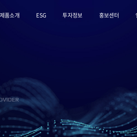
제품소개
ESG
투자정보
홍보센터
리튬일차전지
ESG
주가정보
공지사항
경영시스템
고온전지
공시정보
문의사항
및 정책
슈퍼캐패시터
IR자료실
홍보영상/자료실
환경(E)
(EDLC)
사회(S)
군용전지
OVIDER
지배구조
마스크팩
(G)
(필름형전지)
ESG 평가
리튬이차전지
및 인증