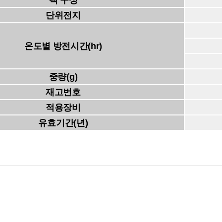
팩 구성
단위전지
온도별 방전시간(hr)
중량(g)
재고번호
적용장비
유효기간(년)