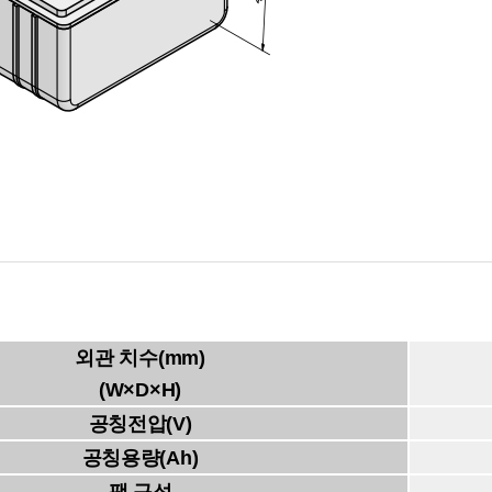
외관 치수(mm)
(W×D×H)
공칭전압(V)
공칭용량(Ah)