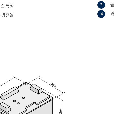
높
스 특성
과
 방전율