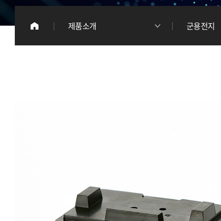
이
제품소개
군용전지
리