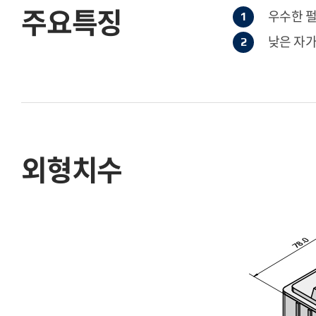
주요특징
우수한 펄
낮은 자가
외형치수