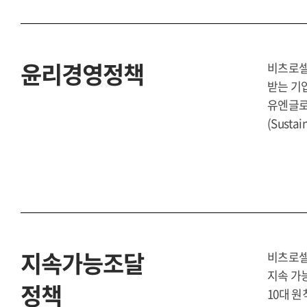
윤리경영정책
비츠로셀
받는 기
유엔글로벌
(Susta
지속가능조달
비츠로셀
지속 가능
정책
10대 원