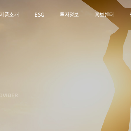
제품소개
ESG
투자정보
홍보센터
리튬일차전지
ESG
주가정보
공지사항
경영시스템
고온전지
공시정보
문의사항
및 정책
슈퍼캐패시터
IR자료실
홍보영상/자료실
환경(E)
(EDLC)
사회(S)
군용전지
OVIDER
지배구조
마스크팩
(G)
(필름형전지)
ESG 평가
리튬이차전지
및 인증