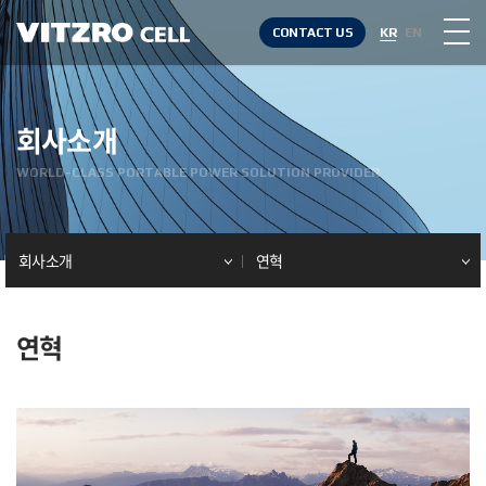
CONTACT US
KR
EN
회사소개
WORLD-CLASS PORTABLE POWER SOLUTION PROVIDER
회사소개
연혁
연혁