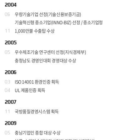
2004
우량기술기업 선정(기술신용보증기금)
06
기술혁신형 중소기업(INNO-BIZ) 선정 / 중소기업청
1,000만불 수출탑 수상
11
2005
우수제조기술 연구센터 선정(지식경제부)
05
충청남도 경영인대회 경영대상 수상
2006
ISO 14001 환경인증 획득
03
UL 제품인증 획득
04
2007
국방품질경영시스템 획득
11
2009
충남기업인 종합 대상 수상
05