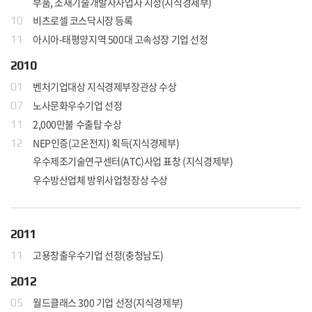
부품, 소재기술개발자사업자 지정(지식경제부)
비츠로셀 코스닥시장 등록
10
아시아-태평양지역 500대 고속성장 기업 선정
11
2010
벤처기업대상 지식경제부장관상 수상
01
노사문화우수기업 선정
07
2,000만불 수출탑 수상
11
NEP인증(고온전지) 획득(지식경제부)
12
우수제조기술연구센터(ATC)사업 표창 (지식경제부)
우수방산업체 방위사업청장상 수상
2011
고용창출우수기업 선정(충청남도)
11
2012
월드클래스 300 기업 선정(지식경제부)
05