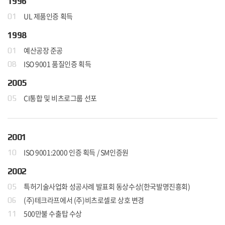
1996
UL 제품인증 획득
01
1998
예산공장 준공
01
ISO 9001 품질인증 획득
08
2005
CI통합 및 비츠로그룹 선포
05
2001
ISO 9001:2000 인증 획득 / SM인증원
10
2002
특허기술사업화 성공사례 발표회 동상수상(한국발명진흥회)
05
(주)테크라프에서 (주)비츠로셀로 상호 변경
06
500만불 수출탑 수상
11