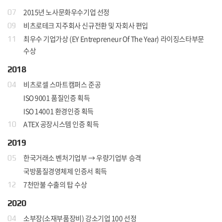
2015년 노사문화우수기업 선정
07
비츠로테크 지주회사 신규전환 및 자회사 편입
09
최우수 기업가상 (EY Entrepreneur Of The Year) 라이징스타부문
11
수상
2018
비츠로셀 스마트캠퍼스 준공
04
ISO 9001 품질인증 획득
ISO 14001 환경인증 획득
ATEX 공장시스템 인증 획득
10
2019
한국거래소 벤처기업부 → 우량기업부 승격
05
국방품질경영체제 인증서 획득
7천만불 수출의 탑 수상
12
2020
소부장(소재부품장비) 강소기업 100 선정
04