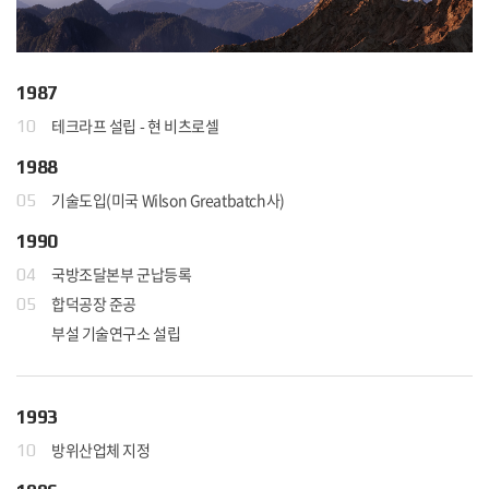
1987
테크라프 설립 - 현 비츠로셀
10
1988
기술도입(미국 Wilson Greatbatch사)
05
1990
국방조달본부 군납등록
04
합덕공장 준공
05
부설 기술연구소 설립
1993
방위산업체 지정
10