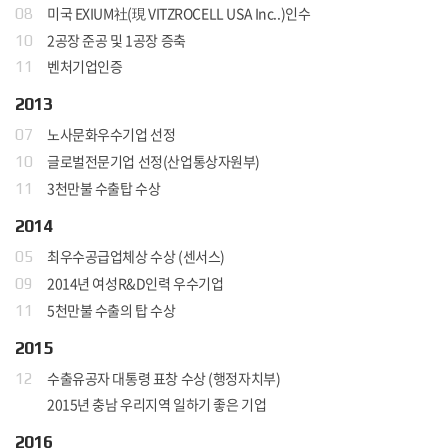
미국 EXIUM社(現 VITZROCELL USA Inc..)인수
08
2공장 준공 및 1공장 증축
10
벤처기업인증
11
2013
노사문화우수기업 선정
07
글로벌전문기업 선정(산업통상자원부)
10
3천만불 수출탑 수상
11
2014
최우수공급업체상 수상 (센서스)
05
2014년 여성R&D인력 우수기업
09
5천만불 수출의 탑 수상
11
2015
수출유공자 대통령 표창 수상 (행정자치부)
12
2015년 충남 우리지역 일하기 좋은 기업
2016