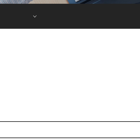
현황
차전지 소재
ESG DATA
튬이온캐패시터
(LIC)