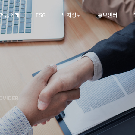
제품소개
ESG
투자정보
홍보센터
리튬일차전지
ESG
주가정보
공지사항
경영시스템
고온전지
공시정보
문의사항
및 정책
슈퍼캐패시터
IR자료실
홍보영상/자료실
환경(E)
(EDLC)
사회(S)
군용전지
OVIDER
지배구조
마스크팩
(G)
(필름형전지)
ESG 평가
리튬이차전지
및 인증