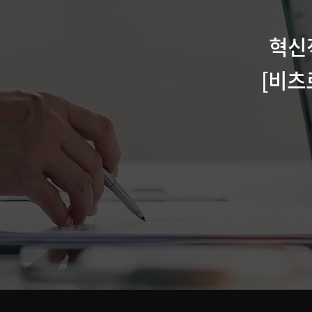
혁신
[비츠