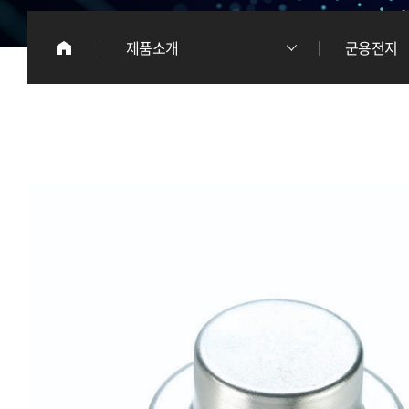
이
제품소개
군용전지
리