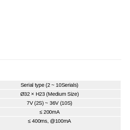
Serial type (2 ~ 10Serials)
Ø32 × H23 (Medium Size)
7V (2S) ~ 36V (10S)
≤ 200mA
≤ 400ms, @100mA