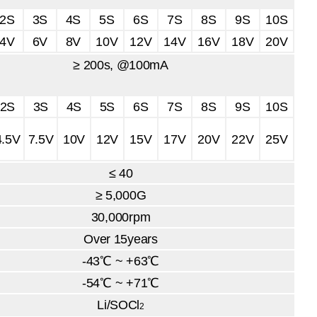
2S
3S
4S
5S
6S
7S
8S
9S
10S
4V
6V
8V
10V
12V
14V
16V
18V
20V
≥ 200s, @100mA
2S
3S
4S
5S
6S
7S
8S
9S
10S
4.5V
7.5V
10V
12V
15V
17V
20V
22V
25V
≤ 40
≥ 5,000G
30,000rpm
Over 15years
-43℃ ~ +63℃
-54℃ ~ +71℃
Li/SOCl
2