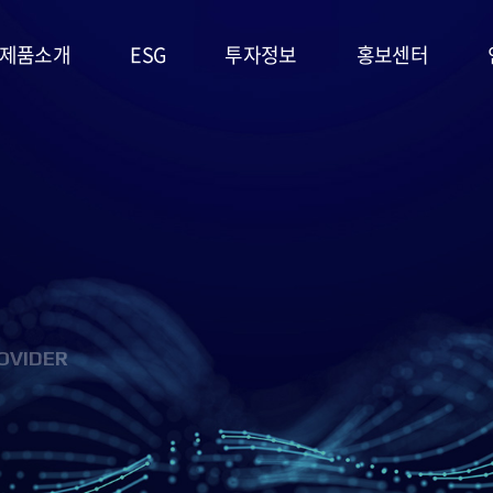
제품소개
ESG
투자정보
홍보센터
리튬일차전지
ESG
주가정보
공지사항
경영시스템
고온전지
공시정보
문의사항
및 정책
슈퍼캐패시터
IR자료실
홍보영상/자료실
환경(E)
(EDLC)
사회(S)
군용전지
OVIDER
지배구조
마스크팩
(G)
(필름형전지)
ESG 평가
리튬이차전지
및 인증