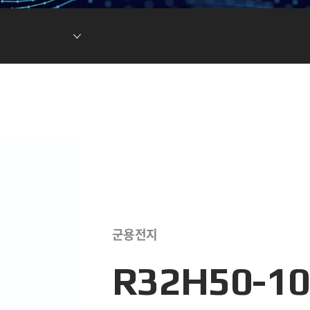
현황
차전지 소재
ESG DATA
튬이온캐패시터
(LIC)
군용전지
R32H50-10