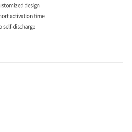
ustomized design
hort activation time
o self-discharge