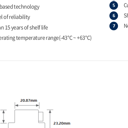
C
 based technology
S
l of reliability
N
 15 years of shelf life
erating temperature range(-43℃ ~ +63℃)