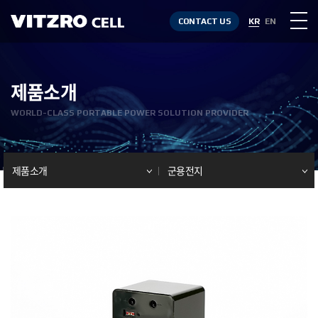
CONTACT US
KR
EN
제품소개
WORLD-CLASS PORTABLE POWER SOLUTION PROVIDER
제품소개
군용전지