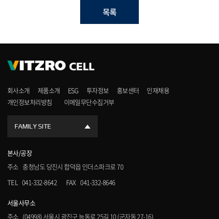
목록
회사소개
제품소개
ESG
투자정보
홍보센터
인재채용
개인정보처리방침
이메일무단수집거부
FAMILY SITE
본사/공장
주소
충청남도 당진시 합덕읍 인더스파크로 70
TEL
041-332-8642
FAX
041-332-8646
서울사무소
주소
(04998) 서울시 광진구 능동로 25길 10 (군자동 27-16)