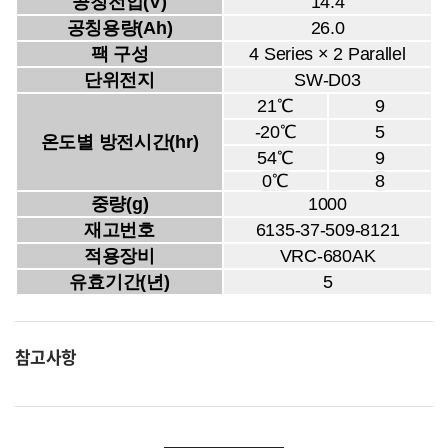
공칭전압(V)
14.4
공칭용량(Ah)
26.0
팩 구성
4 Series × 2 Parallel
단위전지
SW-D03
21℃
9
-20℃
5
온도별 방전시간(hr)
54℃
9
0℃
8
중량(g)
1000
재고번호
6135-37-509-8121
적용장비
VRC-680AK
유효기간(년)
5
참고사항