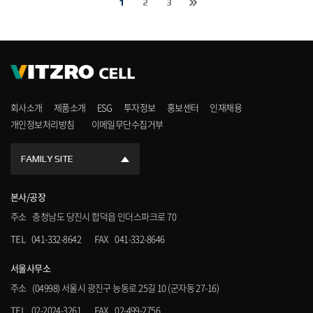
1
2
3
회사소개
제품소개
ESG
투자정보
홍보센터
인재채용
개인정보처리방침
이메일무단수집거부
FAMILY SITE
본사/공장
주소
충청남도 당진시 합덕읍 인더스파크로 70
TEL
041-332-8642
FAX
041-332-8646
서울사무소
주소
(04998) 서울시 광진구 능동로 25길 10 (군자동 27-16)
TEL
02-2024-3261
FAX
02-499-2756