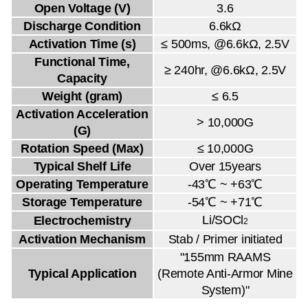
Open Voltage (V)
3.6
Discharge Condition
6.6kΩ
Activation Time (s)
≤ 500ms, @6.6kΩ, 2.5V
Functional Time,
≥ 240hr, @6.6kΩ, 2.5V
Capacity
Weight (gram)
≤ 6.5
Activation Acceleration
> 10,000G
(G)
Rotation Speed (Max)
≤ 10,000G
Typical Shelf Life
Over 15years
Operating Temperature
-43℃ ~ +63℃
Storage Temperature
-54℃ ~ +71℃
Li/SOCl
Electrochemistry
2
Activation Mechanism
Stab / Primer initiated
"155mm RAAMS
Typical Application
(Remote Anti-Armor Mine
System)"