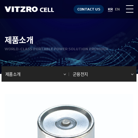
CONTACT US
KR
EN
제품소개
WORLD-CLASS PORTABLE POWER SOLUTION PROVIDER
제품소개
군용전지