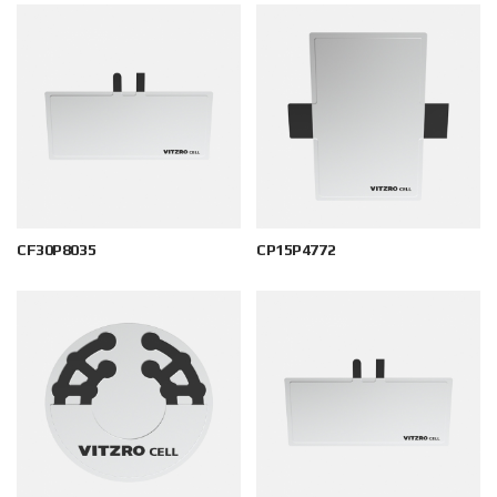
CF30P8035
CP15P4772