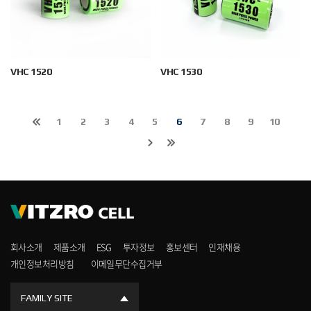
VHC 1520
VHC 1530
1
2
3
4
5
6
7
8
9
10
회사소개
제품소개
ESG
투자정보
홍보센터
인재채용
개인정보처리방침
이메일무단수집거부
FAMILY SITE