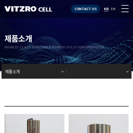
CONTACT US
KR
EN
제품소개
WORLD-CLASS PORTABLE POWER SOLUTION PROVIDER
제품소개