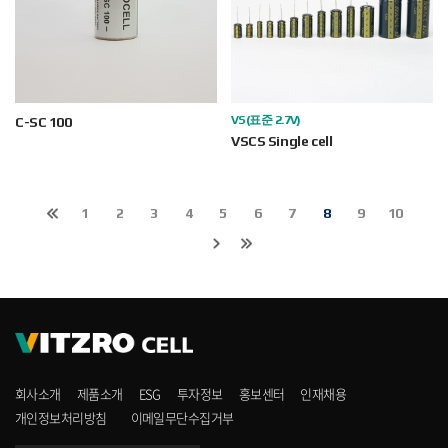
VS(표준 2.7V)
C-SC 100
VSCS Single cell
1
2
3
4
5
6
7
8
9
10
회사소개
제품소개
ESG
투자정보
홍보센터
인재채용
개인정보처리방침
이메일무단수집거부