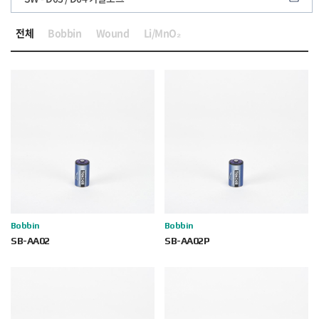
전체
Bobbin
Wound
Li/MnO₂
Bobbin
Bobbin
SB-AA02
SB-AA02P