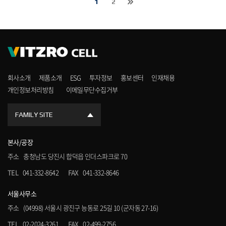
1
2
회사소개
제품소개
ESG
투자정보
홍보센터
인재채용
개인정보처리방침
이메일무단수집거부
FAMILY SITE
본사/공장
주소
충청남도 당진시 합덕읍 인더스파크로 70
TEL
041-332-8642
FAX
041-332-8646
서울사무소
주소
(04998) 서울시 광진구 능동로 25길 10 (군자동 27-16)
TEL
02-2024-3261
FAX
02-499-2756