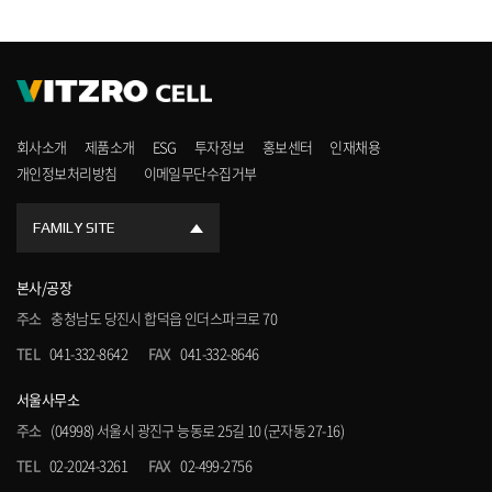
회사소개
제품소개
ESG
투자정보
홍보센터
인재채용
개인정보처리방침
이메일무단수집거부
FAMILY SITE
본사/공장
주소
충청남도 당진시 합덕읍 인더스파크로 70
TEL
041-332-8642
FAX
041-332-8646
서울사무소
주소
(04998) 서울시 광진구 능동로 25길 10 (군자동 27-16)
TEL
02-2024-3261
FAX
02-499-2756