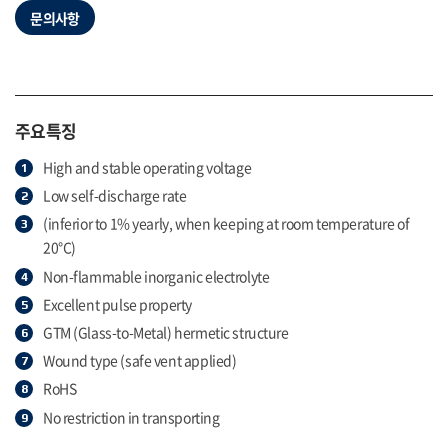
문의사항
주요특징
High and stable operating voltage
Low self-discharge rate
(inferior to 1% yearly, when keeping at room temperature of
20°C)
Non-flammable inorganic electrolyte
Excellent pulse property
GTM (Glass-to-Metal) hermetic structure
Wound type (safe vent applied)
RoHS
No restriction in transporting