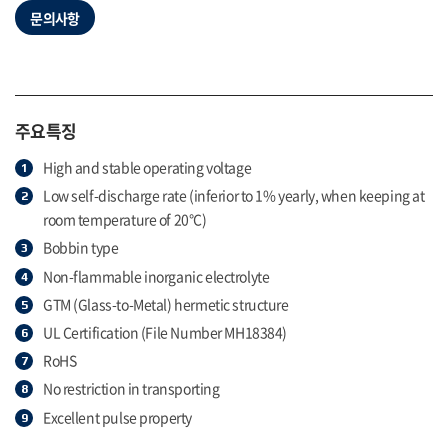
문의사항
주요특징
High and stable operating voltage
Low self-discharge rate (inferior to 1% yearly, when keeping at
room temperature of 20°C)
Bobbin type
Non-flammable inorganic electrolyte
GTM (Glass-to-Metal) hermetic structure
UL Certification (File Number MH18384)
RoHS
No restriction in transporting
Excellent pulse property