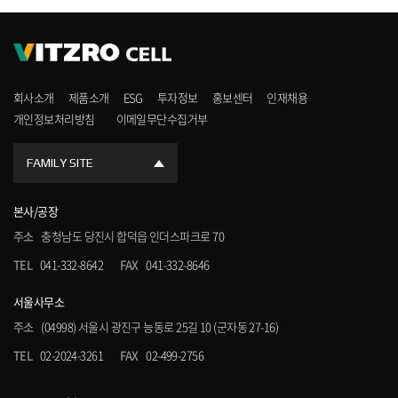
회사소개
제품소개
ESG
투자정보
홍보센터
인재채용
개인정보처리방침
이메일무단수집거부
FAMILY SITE
본사/공장
주소
충청남도 당진시 합덕읍 인더스파크로 70
TEL
041-332-8642
FAX
041-332-8646
서울사무소
주소
(04998) 서울시 광진구 능동로 25길 10 (군자동 27-16)
TEL
02-2024-3261
FAX
02-499-2756