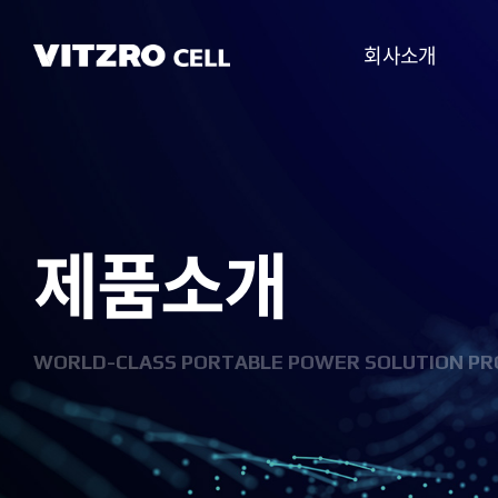
회사소개
CEO 인사말
비전
제품소개
CI
연혁
조직도
WORLD-CLASS PORTABLE POWER SOLUTION PR
사업분야
찾아오시는 길