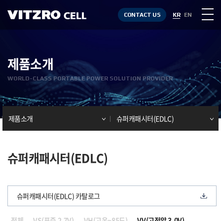
CONTACT US
KR
EN
제품소개
WORLD-CLASS PORTABLE POWER SOLUTION PROVIDER
제품소개
슈퍼캐패시터(EDLC)
슈퍼캐패시터(EDLC)
슈퍼캐패시터(EDLC) 카탈로그
전체
VS(표준 2.7V)
VH(고온~85도)
VV(고전압 3.0V)