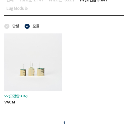
Lug Module
단셀
모듈
VV(고전압 3.0V)
VVCM
1