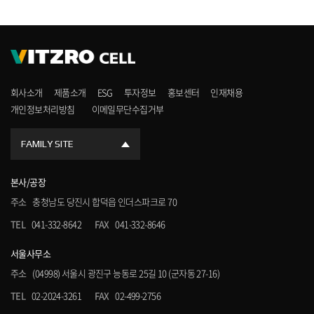
회사소개
제품소개
ESG
투자정보
홍보센터
인재채용
개인정보처리방침
이메일무단수집거부
FAMILY SITE
본사/공장
주소
충청남도 당진시 합덕읍 인더스파크로 70
TEL
041-332-8642
FAX
041-332-8646
서울사무소
주소
(04998) 서울시 광진구 능동로 25길 10 (군자동 27-16)
TEL
02-2024-3261
FAX
02-499-2756