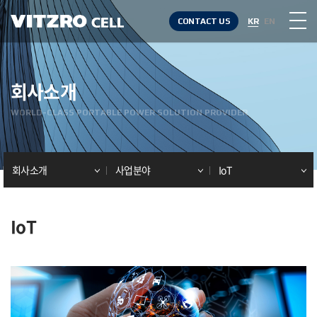
CONTACT US
KR
EN
회사소개
WORLD-CLASS PORTABLE POWER SOLUTION PROVIDER
회사소개
사업분야
IoT
IoT