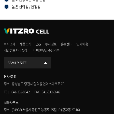
높은 신뢰성 / 안정성
회사소개
제품소개
ESG
투자정보
홍보센터
인재채용
개인정보처리방침
이메일무단수집거부
FAMILY SITE
본사/공장
주소
충청남도 당진시 합덕읍 인더스파크로 70
TEL
041-332-8642
FAX
041-332-8646
서울사무소
주소
(04998) 서울시 광진구 능동로 25길 10 (군자동 27-16)