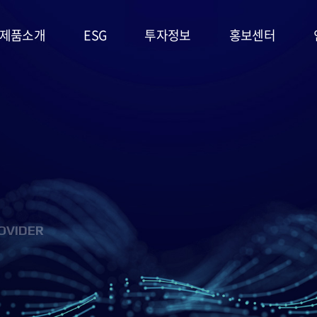
제품소개
ESG
투자정보
홍보센터
리튬일차전지
ESG
주가정보
공지사항
경영시스템
고온전지
공시정보
문의사항
및 정책
슈퍼캐패시터
IR자료실
홍보영상/자료실
환경(E)
(EDLC)
사회(S)
군용전지
OVIDER
지배구조
마스크팩
(G)
(필름형전지)
ESG 평가
리튬이차전지
및 인증