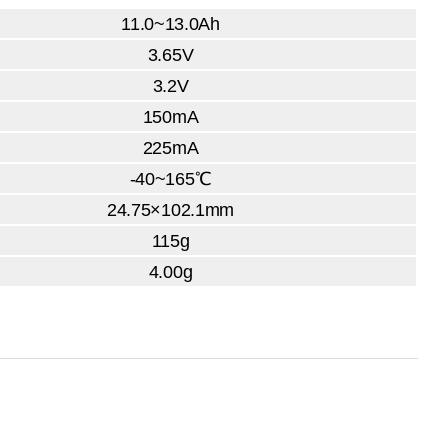
11.0~13.0Ah
3.65V
3.2V
150mA
225mA
-40~165℃
24.75×102.1mm
115g
4.00g