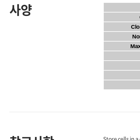
사양
Clo
No
Max
Store cells in 