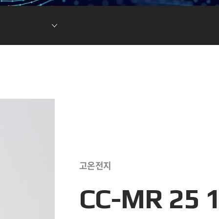
현황
차전지 소재
ESG DATA
튬이온캐패시터
(LIC)
고온전지
CC-MR 25 