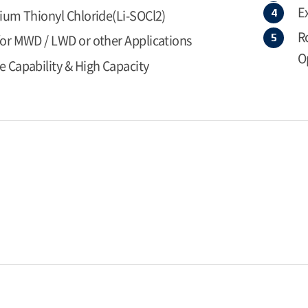
E
hium Thionyl Chloride(Li-SOCl2)
R
for MWD / LWD or other Applications
O
e Capability & High Capacity