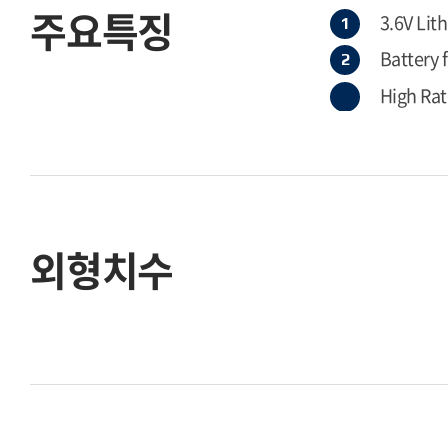
주요특징
3.6V Lit
Battery 
High Rat
외형치수