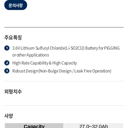
문의사항
주요특징
3.6V Lithium Sulfuryl Chloride(Li-SO2Cl2) Battery for PIGGING
or other Applications
High Rate Capability & High Capacity
Robust Design(Non-Bulge Design / Leak Free Operation)
외형치수
사양
Capacity
27.0~32.0Ah