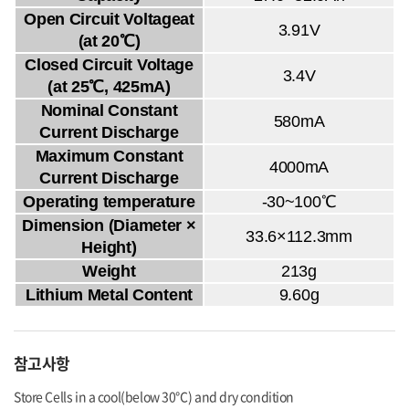
Open Circuit Voltageat
3.91V
(at 20℃)
Closed Circuit Voltage
3.4V
(at 25℃, 425mA)
Nominal Constant
580mA
Current Discharge
Maximum Constant
4000mA
Current Discharge
Operating temperature
-30~100℃
Dimension (Diameter ×
33.6×112.3mm
Height)
Weight
213g
Lithium Metal Content
9.60g
참고사항
Store Cells in a cool(below 30℃) and dry condition