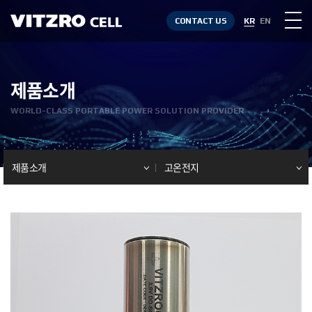
CONTACT US
KR
EN
제품소개
WORLD-CLASS PORTABLE POWER SOLUTION PROVIDER
제품소개
고온전지