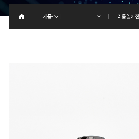
이
제품소개
리튬일차
리