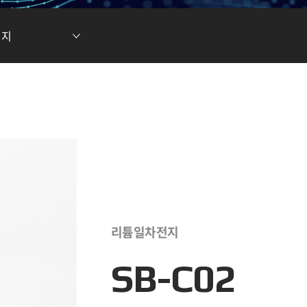
현황
차전지 소재
ESG DATA
전지
튬이온캐패시터
(LIC)
리튬일차전지
SB-C02