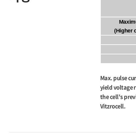
Maxim
(Higher 
Max. pulse cur
yield voltage 
the cell's pre
Vitzrocell.