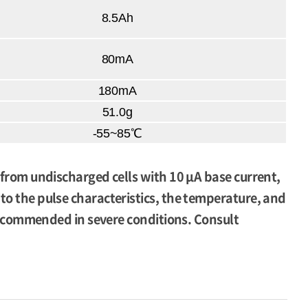
8.5Ah
80mA
180mA
51.0g
-55~85℃
 from undischarged cells with 10 μA base current,
to the pulse characteristics, the temperature, and
e recommended in severe conditions. Consult