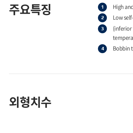
주요특징
High and
Low self
(inferio
temperat
Bobbin 
외형치수