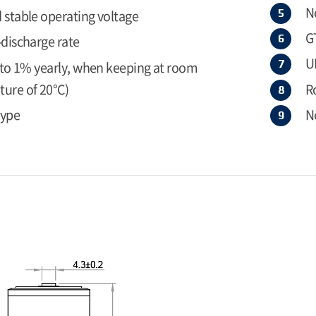
N
 stable operating voltage
G
-discharge rate
U
r to 1% yearly, when keeping at room
ure of 20°C)
R
type
N