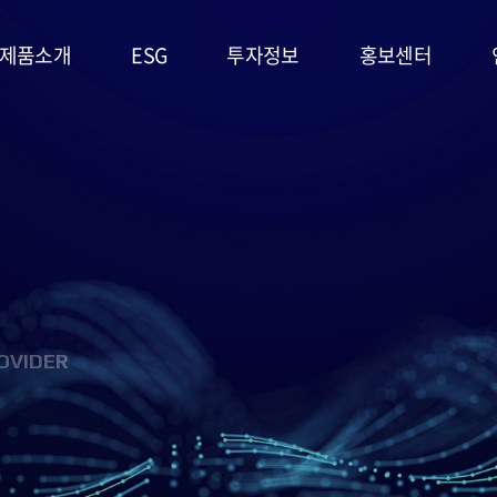
제품소개
ESG
투자정보
홍보센터
리튬일차전지
ESG
주가정보
공지사항
경영시스템
고온전지
공시정보
문의사항
및 정책
슈퍼캐패시터
IR자료실
홍보영상/자료실
환경(E)
(EDLC)
사회(S)
군용전지
OVIDER
지배구조
마스크팩
(G)
(필름형전지)
ESG 평가
리튬이차전지
및 인증