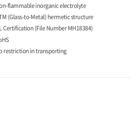
on-flammable inorganic electrolyte
TM (Glass-to-Metal) hermetic structure
L Certification (File Number MH18384)
oHS
o restriction in transporting