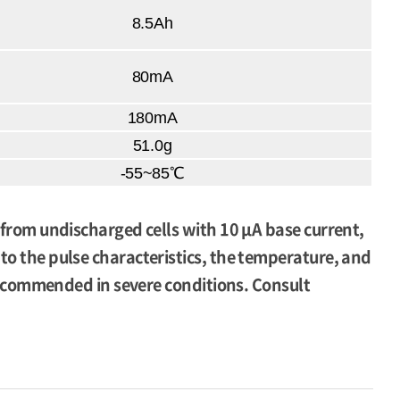
8.5Ah
80mA
180mA
51.0g
-55~85℃
 from undischarged cells with 10 μA base current,
to the pulse characteristics, the temperature, and
e recommended in severe conditions. Consult