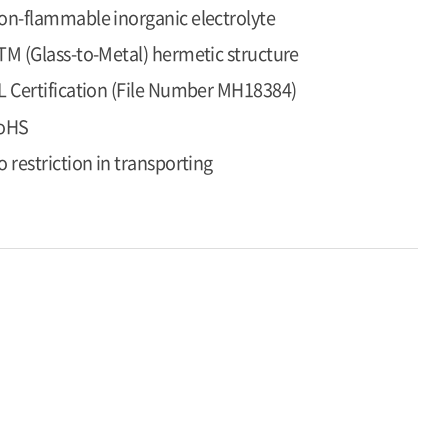
on-flammable inorganic electrolyte
TM (Glass-to-Metal) hermetic structure
L Certification (File Number MH18384)
oHS
o restriction in transporting