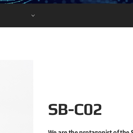
현황
차전지 소재
ESG DATA
튬이온캐패시터
(LIC)
SB-C02
We are the protagonist of the 