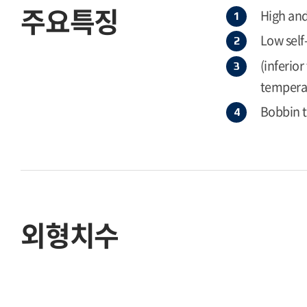
주요특징
High and
Low self
(inferio
temperat
Bobbin 
외형치수