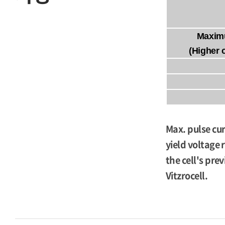
Maxim
(Higher 
Max. pulse cur
yield voltage 
the cell's pre
Vitzrocell.