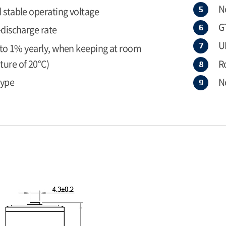
N
 stable operating voltage
G
-discharge rate
U
r to 1% yearly, when keeping at room
ure of 20°C)
R
type
N