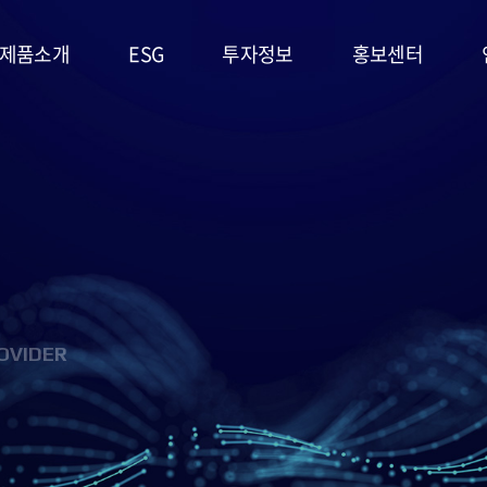
제품소개
ESG
투자정보
홍보센터
리튬일차전지
ESG
주가정보
공지사항
경영시스템
고온전지
공시정보
문의사항
및 정책
슈퍼캐패시터
IR자료실
홍보영상/자료실
환경(E)
(EDLC)
사회(S)
군용전지
OVIDER
지배구조
마스크팩
(G)
(필름형전지)
ESG 평가
리튬이차전지
및 인증