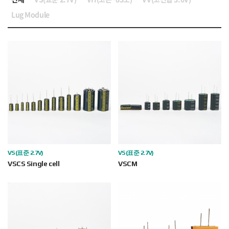
Lug Module
VS(표준 2.7V)
VS(표준 2.7V)
VSCS Single cell
VSCM