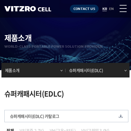
CONTACT US
KR
EN
제품소개
WORLD-CLASS PORTABLE POWER SOLUTION PROVIDER
제품소개
슈퍼캐패시터(EDLC)
슈퍼캐패시터(EDLC)
슈퍼캐패시터(EDLC) 카탈로그
전체
VS(표준 2.7V)
VH(고온~85도)
VV(고전압 3.0V)