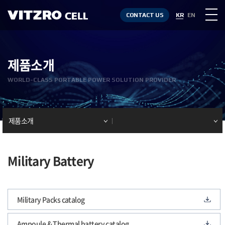
CONTACT US
KR
EN
제품소개
WORLD-CLASS PORTABLE POWER SOLUTION PROVIDER
제품소개
Military Battery
Military Packs catalog
Ampoule & Thermal battery catalog