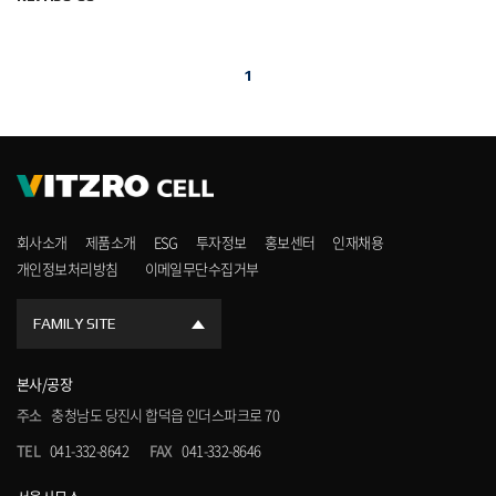
1
회사소개
제품소개
ESG
투자정보
홍보센터
인재채용
개인정보처리방침
이메일무단수집거부
FAMILY SITE
본사/공장
주소
충청남도 당진시 합덕읍 인더스파크로 70
TEL
041-332-8642
FAX
041-332-8646