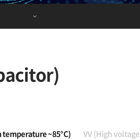
현황
차전지 소재
ESG DATA
튬이온캐패시터
(LIC)
acitor)
h temperature ~85°C)
VV (High voltage