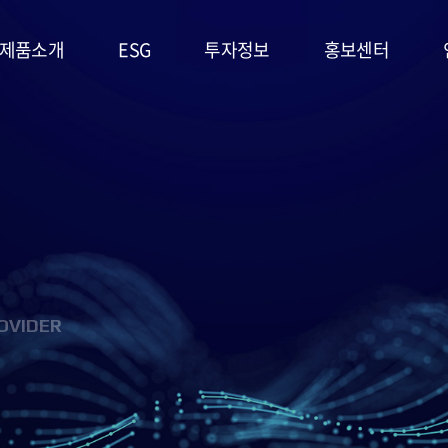
제품소개
ESG
투자정보
홍보센터
리튬일차전지
ESG
주가정보
공지사항
경영시스템
고온전지
공시정보
문의사항
및 정책
슈퍼캐패시터
IR자료실
홍보영상/자료실
환경(E)
(EDLC)
사회(S)
군용전지
OVIDER
지배구조
마스크팩
(G)
(필름형전지)
ESG 평가
리튬이차전지
및 인증