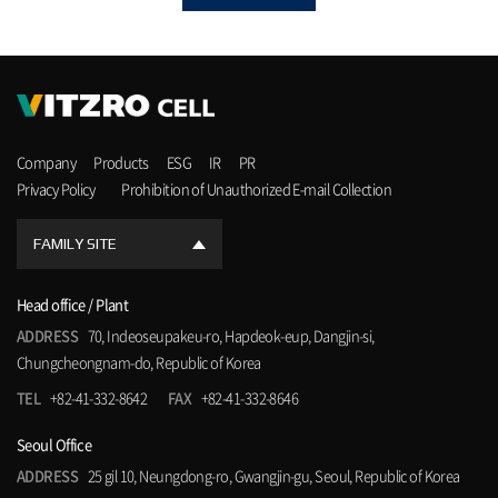
Company
Products
ESG
IR
PR
Privacy Policy
Prohibition of Unauthorized E-mail Collection
FAMILY SITE
Head office / Plant
ADDRESS
70, Indeoseupakeu-ro, Hapdeok-eup, Dangjin-si,
Chungcheongnam-do, Republic of Korea
TEL
+82-41-332-8642
FAX
+82-41-332-8646
Seoul Office
ADDRESS
25 gil 10, Neungdong-ro, Gwangjin-gu, Seoul, Republic of Korea