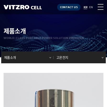
CONTACT US
KR
EN
제품소개
WORLD-CLASS PORTABLE POWER SOLUTION PROVIDER
제품소개
고온전지