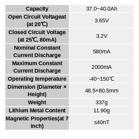
Capacity
37.0~40.0Ah
Open Circuit Voltageat
3.65V
(at 20℃)
Closed Circuit Voltage
3.2V
(at 25℃, 80mA)
Nominal Constant
580mA
Current Discharge
Maximum Constant
2000mA
Current Discharge
Operating temperature
-40~150℃
Dimension (Diameter ×
48.5×80.5mm
Height)
Weight
337g
Lithium Metal Content
11.90g
Magnetic Properties(at 7
≤40nT
inch)