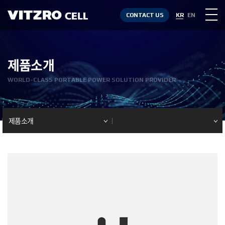
CONTACT US
KR
EN
제품소개
WORLD-CLASS PORTABLE POWER SOLUTION PROVIDER
제품소개