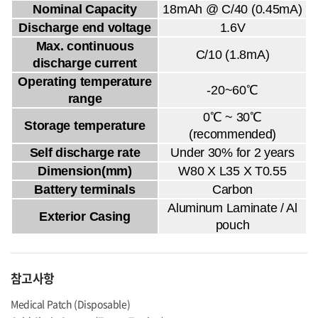
Nominal Capacity
18mAh @ C/40 (0.45mA)
Discharge end voltage
1.6V
Max. continuous
C/10 (1.8mA)
discharge current
Operating temperature
-20~60℃
range
0℃ ~ 30℃
Storage temperature
(recommended)
Self discharge rate
Under 30% for 2 years
Dimension(mm)
W80 X L35 X T0.55
Battery terminals
Carbon
Aluminum Laminate / Al
Exterior Casing
pouch
참고사항
Medical Patch (Disposable)