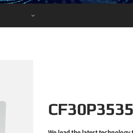
현황
차전지 소재
ESG DATA
튬이온캐패시터
(LIC)
CF30P353
We lead the latest technology 