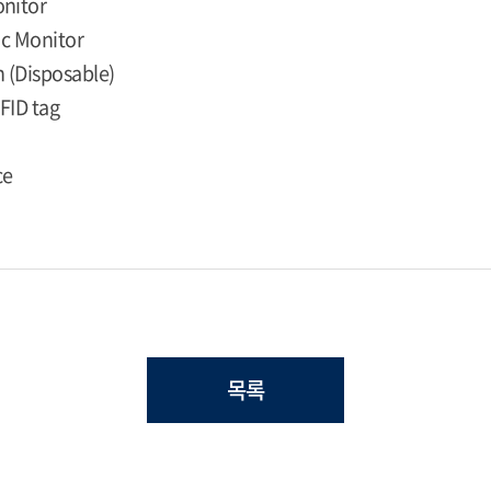
onitor
ac Monitor
 (Disposable)
FID tag
ce
목록