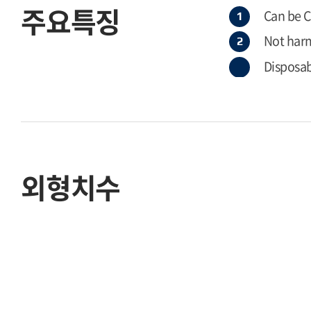
주요특징
Can be C
Not harm
Disposa
외형치수