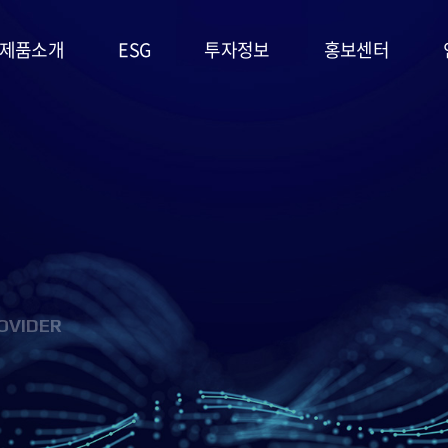
제품소개
ESG
투자정보
홍보센터
리튬일차전지
ESG
주가정보
공지사항
경영시스템
고온전지
공시정보
문의사항
및 정책
슈퍼캐패시터
IR자료실
홍보영상/자료실
환경(E)
(EDLC)
사회(S)
군용전지
OVIDER
지배구조
마스크팩
(G)
(필름형전지)
ESG 평가
리튬이차전지
및 인증