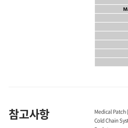
M
참고사항
Medical Patch 
Cold Chain Sy